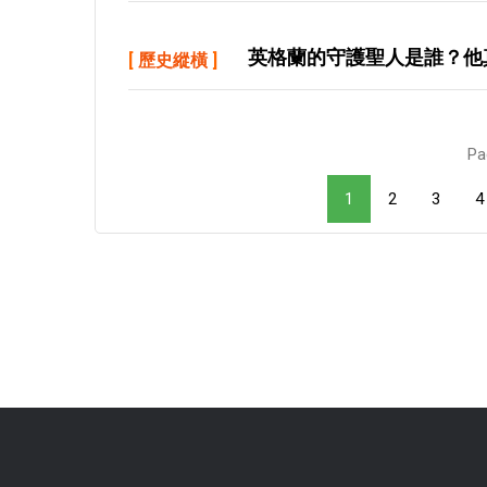
英格蘭的守護聖人是誰？他
[
歷史縱橫
]
Pa
1
2
3
4