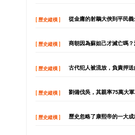
從金庸的射鵰大俠到平民義
[
歷史縱橫
]
商朝因為蘇妲己才滅亡嗎？
[
歷史縱橫
]
古代犯人被流放，負責押送
[
歷史縱橫
]
劉備伐吳，其親率75萬大
[
歷史縱橫
]
歷史忽略了康熙帝的一大成
[
歷史縱橫
]