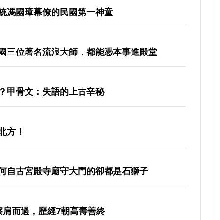
統馮國璋幕僚的民國第一神童
國三位著名流浪大師，都能憑本事進殿堂
？甲骨文：失語的上古辛秘
北方！
何自古宮殿寺廟守大門的卻都是石獅子
擦肩而過，歷經7朝高壽善終