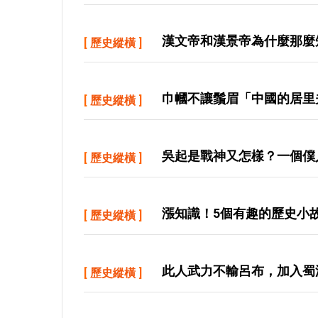
漢文帝和漢景帝為什麼那麼
[
歷史縱橫
]
巾幗不讓鬚眉「中國的居里
[
歷史縱橫
]
吳起是戰神又怎樣？一個僕
[
歷史縱橫
]
漲知識！5個有趣的歷史小
[
歷史縱橫
]
此人武力不輸呂布，加入蜀
[
歷史縱橫
]