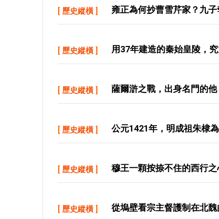
雍正為何抄曹雪芹家？九子
[
歷史縱橫
]
用37年建造的秦始皇陵，
[
歷史縱橫
]
薩爾滸之戰，出身名門的他
[
歷史縱橫
]
公元1421年，明成祖朱棣
[
歷史縱橫
]
穆王一顆按捺不住的西行之
[
歷史縱橫
]
從塢壁看宗主督護制在北魏
[
歷史縱橫
]