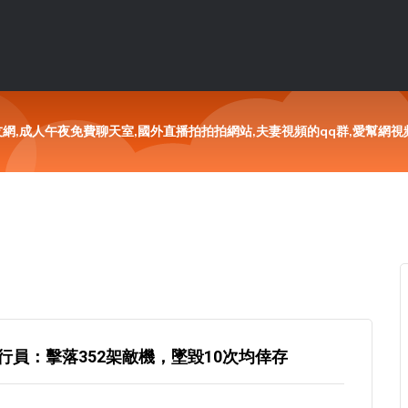
友網,成人午夜免費聊天室,國外直播拍拍拍網站,夫妻視頻的qq群,愛幫網視
員：擊落352架敵機，墜毀10次均倖存