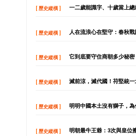
一二歲能識字、十歲當上總
[
歷史縱橫
]
人在流浪心在堅守：春秋戰
[
歷史縱橫
]
它到底要守住商朝多少秘密
[
歷史縱橫
]
滅前涼，滅代國！苻堅統一
[
歷史縱橫
]
明明中國本土沒有獅子，為
[
歷史縱橫
]
明朝最牛王爺：3次與皇位
[
歷史縱橫
]