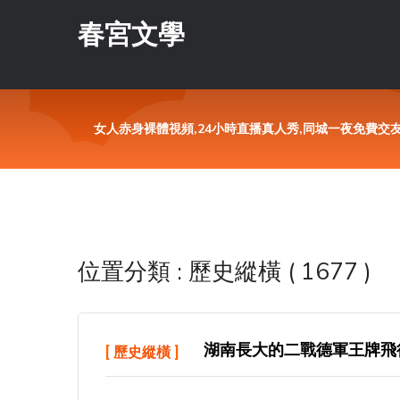
春宮文學
女人赤身裸體視頻,24小時直播真人秀,同城一夜免費交
位置分類 : 歷史縱橫 ( 1677 )
湖南長大的二戰德軍王牌飛行
[
歷史縱橫
]