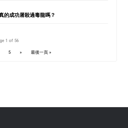
真的成功屠殺過毒龍嗎？
ge 1 of 56
5
»
最後一頁 »