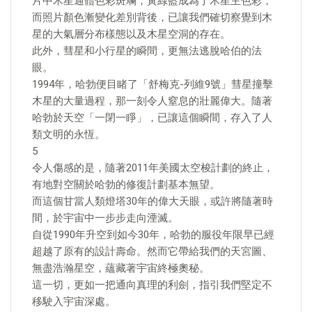
片中木星通體色彩斑斕，黃綠藍成為了木星主色彩；
而照片顏色漸變化差別背後，已讓我們確切察覺到木
星的大氣層分布樣態以及木星空洞的存在。
此外，彗星和小行星的瞬間，更無法逃脫哈伯的法
眼。
1994年，哈勃便目睹了「舒梅克-列維9號」彗星撞擊
木星的大量過程，那一刻令人窒息的壯麗偉大。隨著
哈勃於天空「一閉一睜」，已讓這個瞬間，存入了人
類文明的永恆。
5
令人傷感的是，隨著2011年美國太空梭計劃的終止，
有地對空關於哈勃的修復計劃基本無望。
而這個甘當人類燈塔30年的偉大天眼，或許將隨著時
間，於宇宙中一步步走向湮滅。
自從1990年升空到如今30年，哈勃的服役年限早已經
超越了原有的設計壽命。然而它帶給我們的天宮圖、
無盡浩瀚星空，蘊藏著宇宙終極奧秘。
這一切，更如一把通向真理的利劍，指引我們堅定不
移駛入宇宙深處。