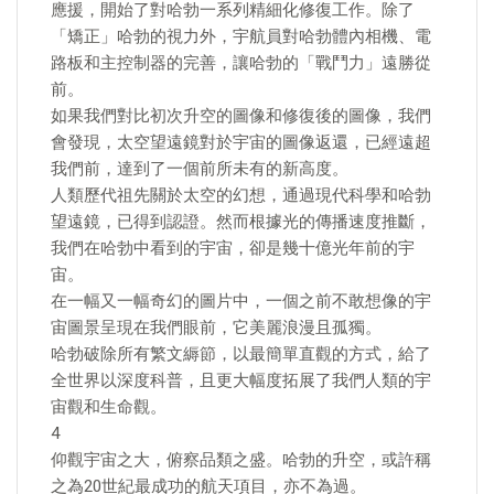
應援，開始了對哈勃一系列精細化修復工作。除了
「矯正」哈勃的視力外，宇航員對哈勃體內相機、電
路板和主控制器的完善，讓哈勃的「戰鬥力」遠勝從
前。
如果我們對比初次升空的圖像和修復後的圖像，我們
會發現，太空望遠鏡對於宇宙的圖像返還，已經遠超
我們前，達到了一個前所未有的新高度。
人類歷代祖先關於太空的幻想，通過現代科學和哈勃
望遠鏡，已得到認證。然而根據光的傳播速度推斷，
我們在哈勃中看到的宇宙，卻是幾十億光年前的宇
宙。
在一幅又一幅奇幻的圖片中，一個之前不敢想像的宇
宙圖景呈現在我們眼前，它美麗浪漫且孤獨。
哈勃破除所有繁文縟節，以最簡單直觀的方式，給了
全世界以深度科普，且更大幅度拓展了我們人類的宇
宙觀和生命觀。
4
仰觀宇宙之大，俯察品類之盛。哈勃的升空，或許稱
之為20世紀最成功的航天項目，亦不為過。