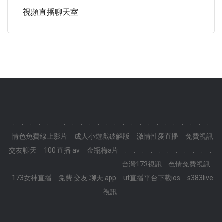
視頻直播聊天室
.
.
.
.
.
.
.
.
.
.
.
.
.
.
.
.
.
.
.
.
.
.
.
.
情色免費線上影片
成人小遊戲破解版
激情性愛直播
免費視訊
交友聊天
100 直播 av
金瓶梅a片
.
.
.
.
.
.
.
.
.
.
.
.
.
.
.
.
.
.
.
.
.
.
.
.
台灣173視訊
色情免費視訊
173女神直播
免費 交友 聊天 app
ut直播平台下載ios
s383live
視訊