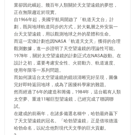
業卻因此崛起。幾百年人類關於天文望遠鏡的夢想，
正在無限趨近於現實。
自1966年起，美國宇航局開啟了「軌道天文台」計
劃，既與地球軌道同步的方式，於大氣層之外安裝一
台天文望遠鏡，用以觀測地球之外的星體和生命。
而這一宏偉計劃也因NASA「軌道天文天」獲得的合理
觀測數據，進一步證明了天空望遠鏡的理論性可能。
1978年，關於太空望遠鏡的計劃正式在NASA啟動。在
設計之初，還要考慮安全性、火箭動力、軌道速度、
使用年限等一系列問題。
而如何讓這台太空望遠鏡的鏡頭清晰完好呈現，圖像
完好即時返回地球，成為了困擾科學家的難題。
然而經過了6年的建造和籌備，1984年，這台載有人類
太空夢、重達11噸巨型望遠鏡，已經完成了聯調聯
試。
在建成的前兩年，在諸多備選名稱中，哈勃最終贏下
了天文望遠鏡的冠名。「哈勃望遠鏡」正是借埃德溫·
哈勃命名，以紀念他對現代天文學的巨大貢獻。