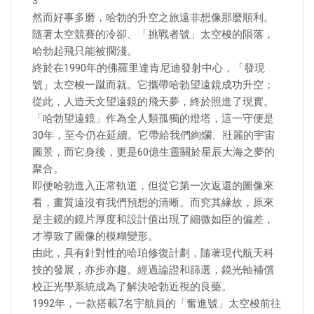
3
然而好事多磨，哈勃的升空之旅遠非想像那麼順利。
隨著太空競賽的冷卻、「挑戰者號」太空梭的隕落，
哈勃起飛只能被擱淺。
終於在1990年的佛羅里達肯尼迪發射中心，「發現
號」太空梭一蹴而就。它攜帶哈勃望遠鏡成功升空；
從此，人造天文望遠鏡的飛天夢，終於照進了現實。
「哈勃望遠鏡」作為全人類孤獨的燈塔，這一守便是
30年，至今仍在延續。它帶給我們絢爛、壯麗的宇宙
圖景，而它身後，更是60億生靈關於星辰大海之夢的
聚合。
即便哈勃進入正常軌道，但從它第一次返還的圖像來
看，畫質遠沒有我們預想的清晰。而究其緣故，原來
是主鏡的鏡片厚度和設計值出現了細微如臣的偏差，
才導致了圖像的模糊變形。
由此，具有針對性的哈珀修復計劃，隨著現代航天科
技的發展，亦步亦趨。經過論證和篩選，鏡光軸補償
校正光學系統成為了解決哈勃近視的良藥。
1992年，一款搭載7名宇航員的「奮進號」太空梭前往