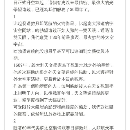
日正式升空算起，這個有史以來最精密、最強大的光
學望遠鏡，已經為我們服務了30周年了。
1
比起發送數月即返航的火箭衛星、比起龐大深邃的宇
宙空間站，哈勃望遠鏡正如人類的一雙天眼，通過這
雙天眼，我們縱覽了30年前最廣袤、最玄妙的外太空
宇宙。
哈勃望遠鏡的設想最早甚至可以追溯到文藝復興時
期。
1609年，義大利天文學家為了觀測地球之外的星體，
他首次藉助肉眼之外天文望遠鏡的協助，以求獲得對
外太空更清晰、更趨近於本質的觀察。
作為第一個吃螃蟹的人，伽利略給後人在天文觀測學
上指明了方向。以後幾百年間，天文望遠鏡幾經更
迭，精準度得到了大幅提升。
可受限於大氣層的影響和經緯度的偏差，我們對星體
的觀察，依然無法於器物上窮盡所能。
2
隨著60年代美蘇太空裝備競賽日趨激烈，人類航天事