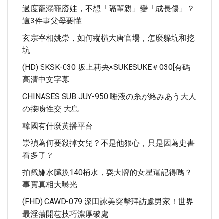
過度寵溺寵廢娃，不想「隔輩親」變「成長傷」？
這3件事父母要懂
玄宗宰相姚崇，如何縱橫大唐官場，怎麼躲坑和挖
坑
(HD) SKSK-030 坂上莉央×SUKESUKE＃030[有碼
高清中文字幕
CHINASES SUB JUY-950 唾液の糸が絡みあう大人
の接吻性交 大島
韓國有什麼黃播平台
崇禎為何要殺掉女兒？不是他狠心，只是因為史書
看多了？
拍戲嫌水臟換140桶水，耍大牌的女星還記得嗎？
事實真相大曝光
(FHD) CAWD-079 深田詠美突擊拜訪處男家！世界
最淫蕩開苞技巧濃厚破處