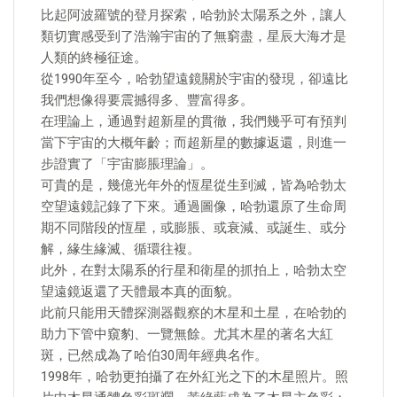
比起阿波羅號的登月探索，哈勃於太陽系之外，讓人
類切實感受到了浩瀚宇宙的了無窮盡，星辰大海才是
人類的終極征途。
從1990年至今，哈勃望遠鏡關於宇宙的發現，卻遠比
我們想像得要震撼得多、豐富得多。
在理論上，通過對超新星的貫徹，我們幾乎可有預判
當下宇宙的大概年齡；而超新星的數據返還，則進一
步證實了「宇宙膨脹理論」。
可貴的是，幾億光年外的恆星從生到滅，皆為哈勃太
空望遠鏡記錄了下來。通過圖像，哈勃還原了生命周
期不同階段的恆星，或膨脹、或衰減、或誕生、或分
解，緣生緣滅、循環往複。
此外，在對太陽系的行星和衛星的抓拍上，哈勃太空
望遠鏡返還了天體最本真的面貌。
此前只能用天體探測器觀察的木星和土星，在哈勃的
助力下管中窺豹、一覽無餘。尤其木星的著名大紅
斑，已然成為了哈伯30周年經典名作。
1998年，哈勃更拍攝了在外紅光之下的木星照片。照