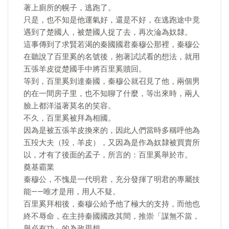
著上廁所的幌子，逃跑了。
只是，也不知是他運氣好，還是不好，在逃跑途中竟
遇到了楚國人，被楚國人捉了去，再次淪為奴隸。
這事傳到了求賢若渴的秦國國君秦穆公那裡，秦穆公
在聽說了百里奚的名號後，抱著試試看的想法，就用
五張羊皮從楚國手中將百里奚贖回。
等到，百里奚到達秦國，秦穆公就召見了他，兩個男
的在一間房子里，也不知聊了什麼，等出來時，兩人
臉上都洋溢著莫名的笑容。
不久，百里奚被拜為相國。
因為是被五張羊皮換來的，因此人們當時多稱呼他為
五羖大夫（羖，羊皮），又因為是作為奴隸被買賣所
以，才有了後面的孟子，所言的：百里奚舉於市。
奠基霸業
秦穆公，不愧是一代明君，充分發揮了明君的專屬技
能——唯才是用，用人不疑。
百里奚拜相後，秦穆公給予他了極大的支持，而他也
終不辱命，在主持秦國國政其間，推崇「謀無不當，
舉必有功」的為政思想。