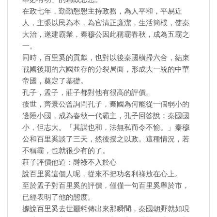
在政七年，勤勤懇懇主持政務，為人平和，平易近
人，主張以民為本，為官清正廉潔，生活簡樸，使秦
大治，遂建霸業，秦穆公因此稱霸春秋，成為五霸之
一。
同時，百里奚的貢獻，也對以後秦國橫掃六合，結束
戰國後期的六國並存的分裂局面，形成大一統的中華
帝國，奠定了基礎。
孔子，孟子，莊子都對他有很高的評價。
後世，齊景公曾詢問孔子，秦國為何能從一個弱小的
邊陲小國，成為春秋一代霸主，孔子回答說：秦國國
小，但志大。「其謀也和，法無私而令不愉。」秦穆
公和百里奚談了三天，然後授之以政。這種情況，若
不稱霸，也就很少有的了。
莊子評價他道：爵祿不入於心
說百里奚這個人呢，從來不把功名利祿放在心上。
至於孟子對百里奚的評價，僅僅一句百里奚舉於市，
已經表明了他的態度。
據說百里奚去世噩耗傳出來那瞬間，秦國朝野就如現