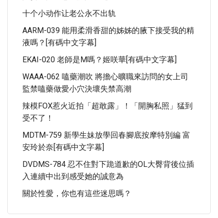
十个小动作让老公永不出轨
AARM-039 能用柔滑香甜的姊姊的腋下接受我的精
液嗎？[有碼中文字幕]
EKAI-020 老師是M嗎？姬咲華[有碼中文字幕]
WAAA-062 嗑藥潮吹 將擔心曠職來訪問的女上司
監禁嗑藥做愛小穴決壞失禁高潮
辣模FOX惹火近拍「超敢露」！「開胸私照」猛到
受不了！
MDTM-759 新學生妹放學回春腳底按摩特別編 富
安玲於奈[有碼中文字幕]
DVDMS-784 忍不住對下跪道歉的OL大臀背後位插
入連續中出到感受她的誠意為
關於性愛，你也有這些迷思嗎？