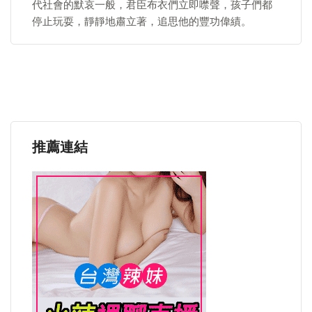
代社會的默哀一般，君臣布衣們立即噤聲，孩子們都
停止玩耍，靜靜地肅立著，追思他的豐功偉績。
推薦連結