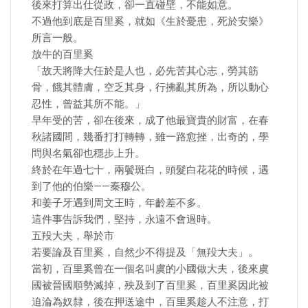
後來打算出仕從政，卻一直碰壁，不能如意。
不過他到底是百里奚，就如《生於憂患，死於安樂》
所言一般。
放牛的百里奚
「故天將降大任於是人也，必先苦其心志，勞其筋
骨，餓其體膚，空乏其身，行拂亂其所為，所以動心
忍性，曾益其所不能。」
早年受的苦，卻在後來，成了他最寶貴的財富，在春
秋諸國間，幾番打打轉轉，雖一路愈挫，出奇的，學
問與名氣卻也穩步上升。
終於在年過七十，兩鬢斑白，頭髮白花花的時候，遇
到了他的伯樂——秦穆公。
和姜子牙遇到周文王時，年齡差不多。
這件事告訴我們，堅持，永遠不會過時。
五羖大夫，舉於市
若要論及百里奚，自然少不得提及「無羖大夫」。
當初，百里奚曾在一個名叫虞的小國做大夫，後來虞
國被晉國順勢滅掉，殃及到了百里奚，百里奚因此被
迫淪為奴隸，後在押送途中，百里奚趁人不注意，打