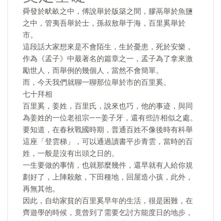
舜發於畎畝之中，傅說舉於版築之間，膠鬲舉於魚鹽
之中，管夷吾舉於士，孫叔敖舉于海，百里奚舉於
市。
這段話大家想來是不會陌生，生於憂患，死於安樂，
作為《孟子》中最著名的篇章之一，孟子為了拿來激
勵世人，而舉例的幾個人，當然不會簡單。
而，今天我們就聊一聊那位舉於市的百里奚。
七十拜相
百里奚，姜姓，百里氏，說來也巧，他的事迹，與同
為姜姓的一位老祖宗——姜子牙，還有些許相似之處。
要知道，在春秋戰國時期，普通百姓不像後時有科舉
這座「登雲梯」，可以通過讀書平步青雲，當時的百
姓，一般是沒有出頭之日的。
一生要做的事情，也就那麼幾件，還早就有人給你規
劃好了，上陣殺敵，下田種地，回屋造小孩，此外，
再無其他。
因此，自幼家貧的百里奚早年的生活，很是困難，在
齊遊學的時候，竟曾到了需要乞討方能度日的地步，