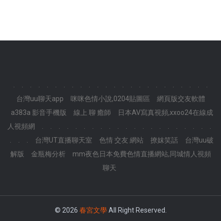
.
.
.
.
.
.
.
.
.
.
.
.
.
.
.
.
.
.
.
.
.
.
.
.
台灣uu聊天app
咪咪色情小說,0204貼圖區
網頁版交友軟體
a383a 影音手機版
線上 聊 癒師
日本AV寫真視頻,xxoo24在線成
人視頻網
.
.
.
.
.
.
.
.
.
.
.
.
.
.
.
.
.
.
.
.
.
.
.
.
台灣UT直播聊天室
色情 交友 網站
撩妺笑話
台灣uu破
解版
金瓶梅分析
mm夜色日本免費色情直播網站,同城情人視頻
聊天
© 2026
春宮文學
All Right Reserved.