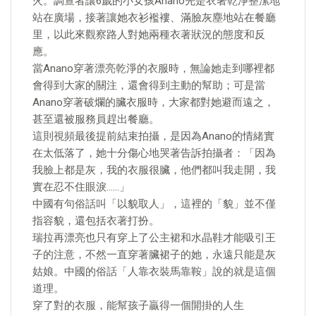
火。調查者讓6歲的小女孩Anano先是衣著乾淨整潔地
站在廣場，接著讓她衣衫襤褸、滿臉灰塵地站在餐廳
里，以此來觀察路人對她兩種衣著狀況的態度和反
應。
當Anano穿著漂亮乾淨的衣服時，無論她走到哪裡都
會得到大家的關注，還會得到主動的幫助；可是當
Anano穿著破爛的臟衣服時，大家都對她避而遠之，
甚至還被服務員趕出餐廳。
這則視頻最後提前結束拍攝，是因為Anano的情緒實
在太低落了，她十分傷心地哭著告訴拍攝者：「因為
我臉上都是灰，我的衣服很臟，他們都叫我走開，我
實在忍不住眼淚……」
中國有句俗話叫「以貌取人」，這裡的「貌」並不僅
指容貌，還包括衣著打扮。
瑞拉再漂亮也只有穿上了公主裙和水晶鞋才能吸引王
子的注意，不然一直穿著臟裙子的她，永遠只能是灰
姑娘。中國的俗話「人靠衣裝馬靠鞍」說的就是這個
道理。
穿了對的衣服，能幫孩子贏得一個開掛的人生