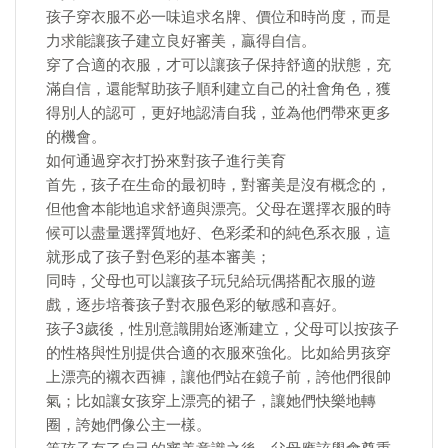
孩子穿衣服不必一味追求名牌、價位和時尚度，而是
力求能讓孩子建立良好審美，贏得自信。
穿了合適的衣服，才可以讓孩子保持舒適的狀態，充
滿自信，還能幫助孩子順利建立自己的社會角色，獲
得別人的認可，更好地認清自我，並為他們帶來更多
的機會。
如何通過穿衣打扮來對孩子進行美育
首先，孩子在生命的最初時，對審美是沒有概念的，
但他會本能地追求舒適與漂亮。父母在選擇衣服的時
候可以盡量選擇質地好、色彩柔和的純色系衣服，這
就形成了孩子對色彩的基本審美；
同時，父母也可以讓孩子玩兒給玩偶搭配衣服的遊
戲，逐步培養孩子對衣服色彩的敏感和喜好。
孩子3歲後，性別意識開始逐漸建立，父母可以按孩子
的性格與性別提供合適的衣服來強化。比如給男孩穿
上漂亮的襯衣西褲，讓他們站在鏡子前，誇他們很帥
氣；比如讓女孩穿上漂亮的裙子，讓她們快樂地轉
圈，誇她們像公主一樣。