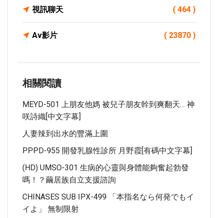
視訊聊天
( 464 )
Av影片
( 23870 )
相關閱讀
MEYD-501 上朋友他媽 被兒子朋友幹到爽翻天… 神
咲詩織[中文字幕]
人妻辣到出水的豐滿上圍
PPPD-955 開發乳腺性診所 月野霞[有碼中文字幕]
(HD) UMSO-301 生病的心靈與身體能夠奮起勃發
嗎！？繭居族自立支援諮詢
CHINASES SUB IPX-499 「本指名なら何発でもイ
イよ」 無制限射