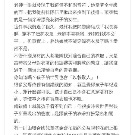
老師一眼就發現了我這個不和諧音符，她當著全年級
的面，把我從前排隊伍里揪出來換到了後排，頂替我
的是一個穿著漂亮花裙子的女生。
這件事我難過了很久，最終我把問題歸結成「我長得
胖—穿不了漂亮衣服—老師不喜歡我—老師對我不公
平」。但事實上，胖姑娘就不能穿漂亮衣服了嗎？當
然不是。
不管什麼身材的人都能夠找到適合自己的衣服，只是
當時我父母對衣著的錯誤審美和將就的態度，讓我度
過了一個無比凄慘自卑的青春期。
你知道嗎？孩子的世界也會「以貌取人」！
很多父母依舊有個錯誤的認知，就是覺得孩子年紀還
小，穿什麼都可以。孩子自己是不會在意穿著打扮
的，等懂事之後再買新衣服也不晚。
錯錯錯！就算孩子看不到自己，但很多時候世界對孩
子所呈現出的態度，是跟孩子的衣著打扮緊密相關
的。
有一則由聯合國兒童基金會拍攝的公益視頻在網上很