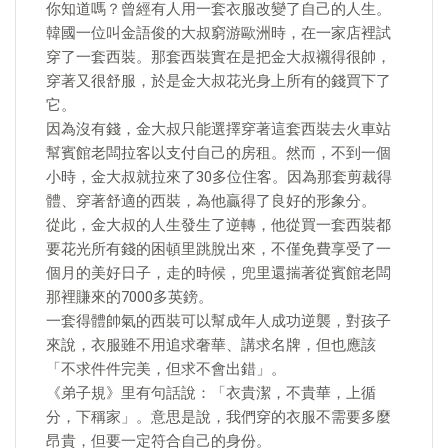
你知道嗎？曾經有人用一套衣服改變了自己的人生。
韓國一位叫金語俊的大叔窮游歐洲時，在一家店裡試
穿了一套西裝。那套西裝實在是把金大叔襯得很帥，
穿著又很舒服，於是金大叔花光身上所有的錢買下了
它。
因為沒有錢，金大叔只能選擇穿著這套西裝去火車站
幫賓館老闆拉客以支付自己的房租。然而，不到一個
小時，金大叔就拉來了30多位住客。因為那套剪裁得
體、穿著舒適的西裝，為他贏得了良好的形象分。
從此，金大叔的人生發生了逆轉，他從買一套西裝都
要花光所有錢的困頓里跳脫出來，不僅免費享受了一
個月的美好日子，走的時候，兜里還揣著從賓館老闆
那裡賺來的7000多英鎊。
一套得體帥氣的西裝可以幫成年人成功逆襲，對孩子
來說，衣服雖不用追求奢華、講求名牌，但也應該
「不求件件完美，但求不會出錯」。
《弟子規》里有句話說：「衣貴潔，不貴華，上循
分，下稱家」。意思是說，我們穿的衣服不需要多麼
昂貴，但要一定符合自己的身份。