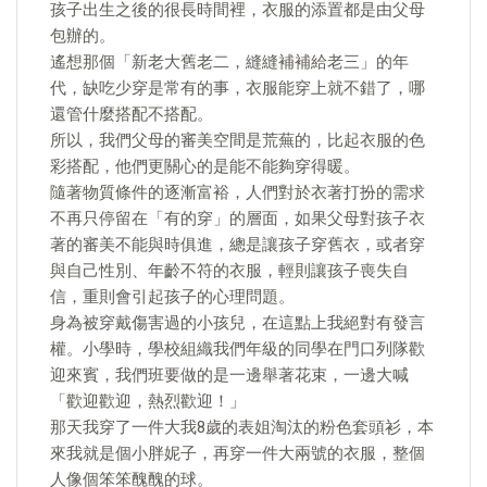
孩子出生之後的很長時間裡，衣服的添置都是由父母
包辦的。
遙想那個「新老大舊老二，縫縫補補給老三」的年
代，缺吃少穿是常有的事，衣服能穿上就不錯了，哪
還管什麼搭配不搭配。
所以，我們父母的審美空間是荒蕪的，比起衣服的色
彩搭配，他們更關心的是能不能夠穿得暖。
隨著物質條件的逐漸富裕，人們對於衣著打扮的需求
不再只停留在「有的穿」的層面，如果父母對孩子衣
著的審美不能與時俱進，總是讓孩子穿舊衣，或者穿
與自己性別、年齡不符的衣服，輕則讓孩子喪失自
信，重則會引起孩子的心理問題。
身為被穿戴傷害過的小孩兒，在這點上我絕對有發言
權。小學時，學校組織我們年級的同學在門口列隊歡
迎來賓，我們班要做的是一邊舉著花束，一邊大喊
「歡迎歡迎，熱烈歡迎！」
那天我穿了一件大我8歲的表姐淘汰的粉色套頭衫，本
來我就是個小胖妮子，再穿一件大兩號的衣服，整個
人像個笨笨醜醜的球。