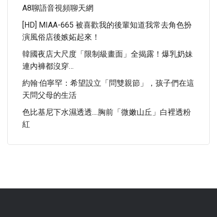
A8聊語音視頻聊天網
[HD] MIAA-665 被喜歡我的後輩知道我常去角色扮
演風俗店後嫉妬起來！
韓國夜店大尺度「限制級畫面」全揭露！爆乳奶妹
連內褲都沒穿…
約翰·伯寧罕：希望設立「問雙親節」，孩子們在這
天問父母的生活
色比基尼下水濕透透....胸前「微嫩山丘」白裡透粉
紅