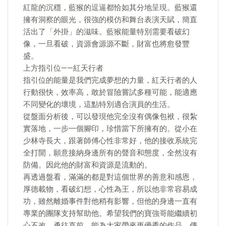
紅龍的沉穩，藍猴的逗逼都恰如其分地呈現。藍猴還
擁有洞察的眼光，很強的模仿和舞台表演天賦，簡直
活出了「外掛」的滋味。藍猴能量特別需要看破幻
像，一旦看破，資源會源源不斷，財富也將愈發豐
盛。
上方指引位——紅天行者
指引位的能量是我們完成夢想的力量，紅天行者的人
行動很快，效率高，敢於冒險嘗試多種可能，能適應
不同變化的壞境，這點特別適合演員的生活。
從盤面分析後，可以發現他完全沒有偶像包袱，很紮
實落地，一步一個腳印，珍惜當下所擁有的。從小在
少林寺長大，跟著師傅心性非常好，他的接收系統完
全打開，願意接納身邊所有的聲音和態度，全然沒有
防備。因此他的財富和資源是流動的。
再透過盤看，滿滿的都是對這個世界的善意和感恩，
厚德載物，看破幻想，心性為王，所以他非常容易成
功，雖然離婚事件對他稍有影響，但他的身邊一直有
專業的團隊支持幫助他。希望我們的寶強哥能繼續初
心不改，勇往直前，能為大家帶來更優秀的作品，傳