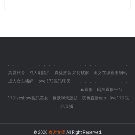
.
.
.
.
.
.
.
.
.
.
.
.
.
.
.
.
.
.
.
.
.
.
.
.
真愛旅舍
成人劇情片
真愛旅舍 如何破解
美女在線直播網站
成人女主播網
love 173視訊聊天
.
.
.
.
.
.
.
.
.
.
.
.
.
.
.
.
.
.
.
.
.
.
.
.
uu直播
暗黑直播平台
173liveshow視訊美女
幽默聊天話題
夜色直播app
live173 視
訊直播
© 2026
春宮文學
All Right Reserved.