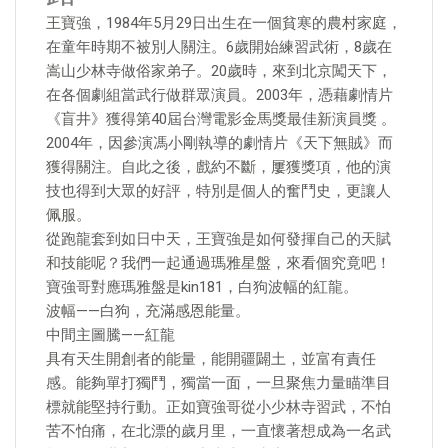
王寶強，1984年5月29日出生在一個貧寒的農村家庭，
在童年時期不被別人關注。6歲開始練習武術，8歲在
嵩山少林寺做俗家弟子。20歲時，來到北京闖天下，
在各個劇組當武行做群眾演員。2003年，憑藉劇情片
《盲井》獲得第40屆台灣電影金馬獎最佳新演員獎 。
2004年，因參演馮小剛執導的劇情片《天下無賊》而
獲得關注。自此之後，戲約不斷，屢獲獎項，他的演
技也得到大眾的好評，特別是個人的奮鬥史，更讓人
佩服。
從跑龍套到如日中天，王寶強是如何發揮自己的天賦
和技能呢？我們一起通過瑪雅星盤，來看個究竟吧！
寶強哥對應瑪雅盤是kin181，白狗波幅的紅龍。
波幅——白狗，充滿感恩能量。
中間主圖騰——紅龍
具有天生開創者的能量，能開疆闢土，並富有責任
感。能夠單打獨鬥，獨當一面，一旦聚焦力量瞄準目
標就能堅持行動。正如寶強哥從小少林寺習武，不怕
苦不怕痛，在北漂的歲月里，一直懷著想成為一名武