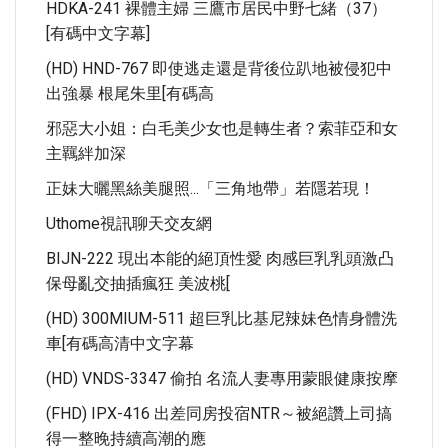
HDKA-241 裸體主婦 三鷹市居民中野七緒（37）
[有碼中文字幕]
(HD) HND-767 即使逃走還是背後位趴地被侵犯中
出強暴 根尾朱里[有碼高
邪惡大小姐：白毛美少女也是轉生者？索菲亞和女
主羈絆加深
正妹大曬黑絲美腿照...「三角地帶」若隱若現！
Uthome視訊聊天交友網
BIJN-222 現出本能的絕頂性愛 肉感巨乳乳頭激凸
保母亂交抽插瘋狂 美波桃[
(HD) 300MIUM-511 超巨乳比基尼辣妹色情身體洗
車[有碼高清中文字幕
(HD) VNDS-3347 偷拍 名流人妻專用蒙眼健康按摩
(FHD) IPX-416 出差同房投宿NTR～被絕讚上司搞
得一整晚持續高潮的應