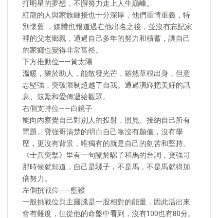
打明星的夢想，不懈努力走上人生巔峰。
紅龍的人與家族鏈接也十分深厚，他們重情重義，特
別懷舊 ，媒體也報道過在他出名之後，並沒有忘記家
裡的父老鄉親，通過自己多年的努力和積蓄，讓自己
的家鄉也變得非常富裕。
下方推動位——黃太陽
溫暖，樂於助人，能散發光芒，雖然草根出身，但意
志堅強，突破限制超越了自我。通過演繹把美好的訊
息、鼓勵和愛傳遞給觀眾。
右側支持位——白鏡子
能向內察覺自己對別人的投射，照見、接納自己所有
問題。寶強哥清楚的明白自己靠沒有顏值，沒有學
歷，更沒有背景，唯獨有的就是自己的刻苦和堅持。
《士兵突擊》里有一句關於騾子和馬的台詞，寶強哥
那時候就知道，自己是騾子，不是馬，不是馬就得加
倍努力。
左側挑戰位——藍猴
一般挑戰位與主圖騰是一股相對的能量，因此活出來
會有難度，但從他的命盤中看到，沒有100也有80分。