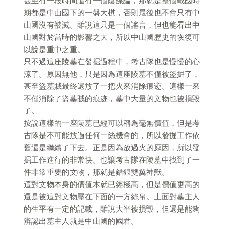
甚至有一段時間還有一個陰謀論，那就是整個戰國時
期都是中山國下的一盤大棋，否則最後也不會只有中
山國沒有被滅。雖說這只是一個謠言，但也能看出中
山國對於當時的影響之大，所以中山國歷史的恢復可
以說是重中之重。
只不過這座陵墓在發掘過程中，考古隊也是慢慢的心
涼了。原因無他，只是因為這座陵墓不僅被盜掘了，
甚至盜墓賊最終還放了一把火來消除痕迹。這樣一來
不僅消除了盜墓賊的痕迹，墓中大量的文物也被損毀
了。
按說這樣的一座陵墓已經可以稱為毫無價值，但是考
古隊是不可能放過任何一絲機會的，所以發掘工作依
舊還是繼續了下去。正是因為放過火的原因，所以發
掘工作進行的非常快。也讓考古隊在陵墓中找到了一
件非常重要的文物，那就是錯銀雙翼神獸。
這對文物本身的價值本就已經極高，但是價值更高的
還是被這對文物壓在下面的一方絲帛。上面對墓主人
的生平有一定的記載，雖說大半被損毀，但還是能夠
辨認出墓主人就是中山國的國君。