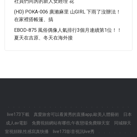
社員們同房的新人女經理 花
(HD) POKA-006 廣瀨麻里 山GIRL 下雨了沒辦法！
在家裡搭帳篷、搞
EBOD-875 風俗偶像人氣排行3個月連續第1位！！
夏天在吉原、冬天在海外接
.
.
.
.
.
.
.
.
.
.
.
.
.
.
.
.
.
.
.
.
.
.
.
.
live173下載
真愛旅舍可以看黃秀的直播app,歐美人體藝術
日本
成人av電影
免費視頻網站有哪些,午夜戀場免費聊天室
同城聊天
室視頻聊,性感寫真快播
live173影音視訊live秀
.
.
.
.
.
.
.