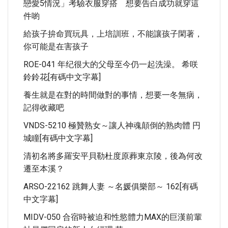
戀愛5情況」考驗衣服穿搭 想要告白成功就穿這
件喲
給孩子拚命買玩具，上培訓班，不能讓孩子閑著，
你可能是在害孩子
ROE-041 年纪很大的父母至今仍一起洗澡。 希咲
鈴鈴花[有碼中文字幕]
養生就是在對的時間做對的事情，想要一冬無病，
記得收藏吧
VNDS-5210 極贊熟女～讓人神魂顛倒的熟肉體 円
城瞳[有碼中文字幕]
清初名將多羅安平貝勒杜度原葬東京陵，後為何改
遷至本溪？
ARSO-22162 跳舞人妻 ～名媛俱樂部～ 162[有碼
中文字幕]
MIDV-050 合宿時被迫和性慾體力MAX的巨漢前輩