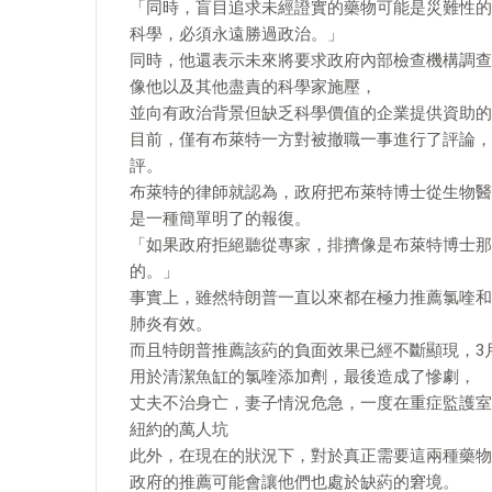
「同時，盲目追求未經證實的藥物可能是災難性的
科學，必須永遠勝過政治。」
同時，他還表示未來將要求政府內部檢查機構調查
像他以及其他盡責的科學家施壓，
並向有政治背景但缺乏科學價值的企業提供資助的
目前，僅有布萊特一方對被撤職一事進行了評論，
評。
布萊特的律師就認為，政府把布萊特博士從生物醫
是一種簡單明了的報復。
「如果政府拒絕聽從專家，排擠像是布萊特博士那
的。」
事實上，雖然特朗普一直以來都在極力推薦氯喹和
肺炎有效。
而且特朗普推薦該葯的負面效果已經不斷顯現，3
用於清潔魚缸的氯喹添加劑，最後造成了慘劇，
丈夫不治身亡，妻子情況危急，一度在重症監護室
紐約的萬人坑
此外，在現在的狀況下，對於真正需要這兩種藥物
政府的推薦可能會讓他們也處於缺葯的窘境。