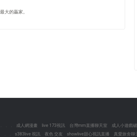
最大的贏家。
.
.
.
成人網漫畫
live 173視訊
台灣mm直播聊天室
成人小遊戲
.
.
.
s383live 視訊
夜色 交友
showlive甜心視訊直播
真愛旅舍聊