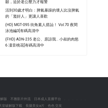
願，迫於老公壓力才報警
活到30歲才明白：脾氣暴躁的壞人比沒脾氣
的「濫好人」更讓人喜歡
(HD) MGT-095 街角素人搭訕！ Vol.70 夜間
泳池編3[有碼高清中
(FHD) ADN-235 老公、原諒我… 小叔的肉慾
6 凜音桃花[有碼高清中
破解版
不雅影片外流
日本成人直播平台
.
.
.
.
.
.
天室破解版下載
長腿美女a片
色色 交友