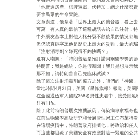
「他賣過房產、棋牌遊戲、伏特加，總之什麼都賣
要拿民眾的生命冒險。
文章寫道，他拿著「世界上最大的擴音器，看上去
可萬一有人真的聽信了這種胡話去給自己注射，特
中外網友基本上對他人格分裂不顧後果的情況都無
但仍認真碼字罵他是歷史上最大的災難，最大的騙
「注射消毒劑？嫌死得不夠快嗎？」
還有人嘲諷：「特朗普這是預訂諾貝爾醫學獎的節
特朗普：我是總統，你是假新聞！我只是想展示我
那不如，請特朗普自己先臨床試試？
除了這次注射消毒劑的偏方之外，咱們的「神醫」
當地時間4月21日，美國《星條旗報》報道，美
在全國退伍軍人醫院368名男性患者中，接受羥氯
只有11%。
除了此前特朗普屢次推薦該葯，傳染病專家福奇也
在前生物醫學高級研究和發展管理局主任布萊特看
在這場疫情中，特朗普政府排擠他，將政治和任人
而這些都阻礙了美國安全有效應對這一緊迫的公共