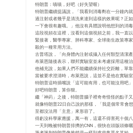
特朗普：嘖嘖，好吧（好失望喔）
特朗普繼續提議說，「我看到消毒劑在一分鐘內就
過注射或者幾乎是清洗來達到這樣的效果呢？正如
一下會很有趣哦。」他沒有具體說明他想到的消毒
這段視頻在這裡，沒看到這個視頻之前，我一直以
緊接著，醫學專家、肺科專家、全球衛生政策專家范·古
殺的一種常用方法。
古普塔說，「向身體內注射或攝入任何類型清潔產
布萊恩隨後表示，聯邦實驗室並未考慮採用這種治
他補充說，如果人們不能繼續保持社交距離，單靠
當被要求澄清時，布萊恩說，這並不是他在實驗室
特朗普這時插嘴說「這可能有用，也可能沒用吧」
好吧特朗普，算你狠。
繼「神葯」之後，特朗普腦子裡奇奇怪怪的點子又
就像特朗普22日自己說的那樣，「我是個常常會
至都沒法用「主意」來形容了。
得虧沒科學家應援，萬一有，這還不得害死十個八
一天到晚被特朗普排擠的CNN，很快在頭版頭條
筆者諷刺特朗普像推銷員一樣到處兜售莫名其妙、