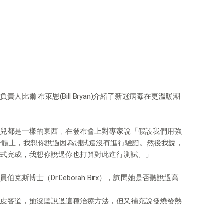
比爾·布萊恩(Bill Bryan)介紹了新冠病毒在更溫暖潮
兒都是一樣的東西，在發布會上對專家說「假設我們用強
身體上，我想你說過因為測試還沒有進行驗證。然後我說，
式完成，我想你說過你也打算對此進行測試。」
斯博士（Dr.Deborah Birx），詢問她是否聽說過高
皮答道，她沒聽說過這種治療方法，但又補充說發燒發熱