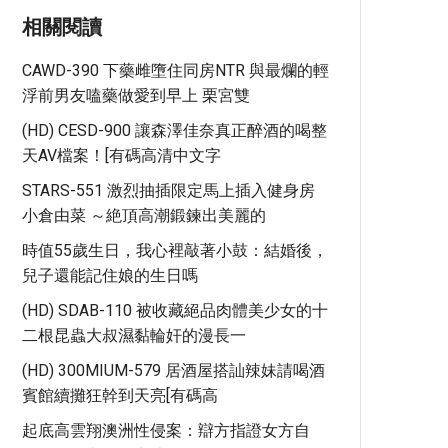
相關閱讀
CAWD-390 下藥雌墮住同房NTR 與最爛的輕
浮前男友嗑藥做愛到早上 栗宮雙
(HD) CESD-900 讓森澤佳奈真正醉酒的喝整
天AV檔案！[有碼高清中文字
STARS-551 激烈抽插限定馬上插入健身房
小倉由菜 ～絶頂高潮鍛鍊出美麗的
時值55歲生日，我心裡敲著小鼓：結婚後，
兒子還能記住娘的生日嗎
(HD) SDAB-110 被收藏絕品肉體美少女的十
二根昆蟲大叔濕黏輪奸的漫長一
(HD) 300MIUM-579 居酒屋搭訕辣妹請喝酒
賓館續攤狂幹到天亮[有碼高
起底高雲翔澳洲性侵案：辯方指證女方自