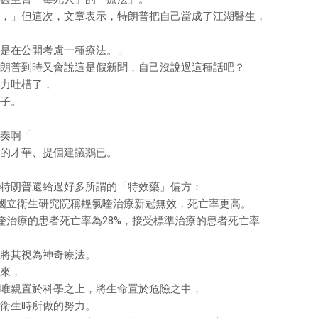
，」但這次，文章表示，特朗普把自己當成了江湖醫生，
是在公開考慮一種療法。」
朗普到時又會說這是假新聞，自己沒說過這種話吧？
力吐槽了，
子。
奏啊「
的才華、提個建議鵝已。
特朗普還給過好多所謂的「特效藥」偏方：
國國立衛生研究院稱羥氯喹治療新冠無效，死亡率更高。
喹治療的患者死亡率為28%，接受標準治療的患者死亡率
將其視為神奇療法。
來，
唯親置於科學之上，將生命置於危險之中，
衛生時所做的努力。