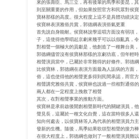
來的張壽臣、馬三立，再有後輩的馬季和姜昆，其
到至關重要的作用，但如果按照官方和民眾對侯寶
寶林那樣的高度。很大程度上這不是具體功績決定
侯寶林表演雅俗共賞，郭德綱表演俗氣更重
首先說自身能耐。侯寶林說學逗唱方面沒有弱項，
子，這使得他學唱起京劇來幾乎可以以假亂真，令
對相聲一個極大的貢獻是，他創造了一種舞台美，
郭德綱儘管沒有侯寶林那樣的京劇功底，但年輕時
相聲演員當中，已屬於非常難得的好條件。郭德綱
比侯寶林，郭德綱在表演方面最為人詬病的方面，
俗，這也使得他的相聲更多得到民間承認，而官方
相聲講究雅俗共賞，侯寶林也說過一些相對通俗的
兩人都在一定程度上挽救了相聲
其次，在對相聲事業的推動方面。
侯寶林是承前啟後開創相聲新時代的關鍵演員，他
聲見長，這屬於一種文化自覺，這在當時很多人還
知向何處去，以侯寶林等人為代表的相聲演員力主
發新的生機。隨後，馬季結果歌頌型相聲的接力棒
在很大程度上，郭德綱也做到了一般相聲演員難以