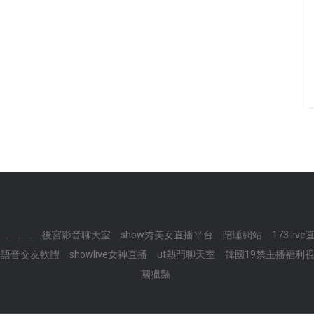
.
.
.
後宮影音聊天室
show秀美女直播平台
陪睡網站
173 liv
本語音交友軟體
showlive女神直播
ut熱門聊天室
韓國19禁主播福利
國獵豔