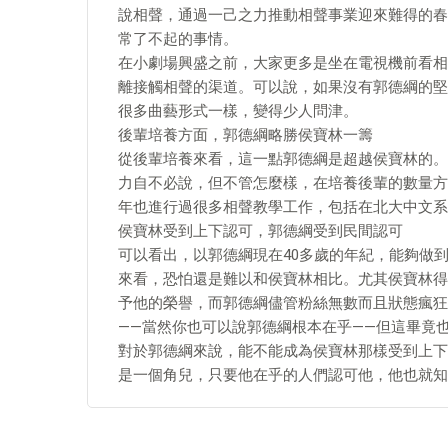
說相聲，通過一己之力推動相聲事業迎來難得的春
常了不起的事情。
在小劇場興盛之前，大家更多是坐在電視機前看相
離接觸相聲的渠道。可以說，如果沒有郭德綱的堅
很多曲藝形式一樣，變得少人問津。
後輩培養方面，郭德綱略勝侯寶林一籌
從後輩培養來看，這一點郭德綱是超越侯寶林的。
力自不必說，但不管怎麼樣，在培養後輩的數量方
年也進行過很多相聲教學工作，包括在北大中文系
侯寶林受到上下認可，郭德綱受到民間認可
可以看出，以郭德綱現在40多歲的年紀，能夠做
來看，恐怕還是難以和侯寶林相比。尤其侯寶林得
予他的榮譽，而郭德綱儘管粉絲無數而且狀態瘋狂
——當然你也可以說郭德綱根本在乎——但這畢竟
對於郭德綱來說，能不能成為侯寶林那樣受到上下
是一個角兒，只要他在乎的人們認可他，他也就知