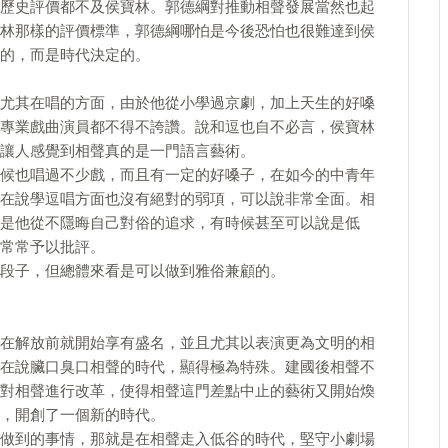
歷史評價都不及侯寶林。郭德綱對推動相聲發展當然也起
林那樣的評價標準，郭德綱哪怕是今後恐怕也很難達到侯
的，而是時代決定的。
尤其在唱的方面，由於他從小學過京劇，加上天生的好嗓
專業戲曲演員都不得不誇讚。說和逗也自不必言，侯寶林
讓人感覺到相聲真的是一門語言藝術。
候也唱過不少戲，而且有一定的好嗓子，在如今的中青年
在說學逗唱方面也沒有絕對的弱項，可以說非常全面。相
是他從不隱晦自己對俗的追求，有時候甚至可以說是低
常常予以批評。
段子，但總體來看是可以做到雅俗兼顧的。
在解放前就開始享有盛名，並且尤其以表演更為文明的相
在說臟口臭口相聲的時代，顯得極為特殊。建國後相聲不
對相聲進行改革，使得相聲這門差點中止的藝術又開始煥
，開創了一個新的時代。
做到的事情，那就是在相聲走入低谷的時代，堅守小劇場