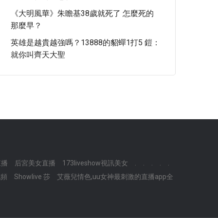
《大明風華》朱瞻基38歲就死了 怎麼死的
那麼早？
英雄是越貴越強嗎？13888的貂蟬1打5 鎧：
就你叫齊天大聖
e直播
后宮美女直播
173liveshow視訊美女
.
.
.
.
.
視頻
Showlive 莎
艾薇兒情色,uu女神最刺激的直播app全