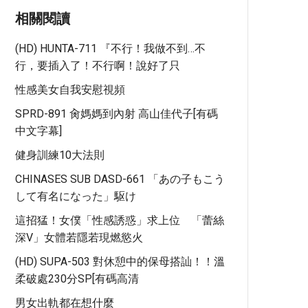
相關閱讀
(HD) HUNTA-711 『不行！我做不到…不
行，要插入了！不行啊！說好了只
性感美女自我安慰視頻
SPRD-891 肏媽媽到內射 高山佳代子[有碼
中文字幕]
健身訓練10大法則
CHINASES SUB DASD-661 「あの子もこう
して有名になった」駆け
這招猛！女僕「性感誘惑」求上位 「蕾絲
深V」女體若隱若現燃慾火
(HD) SUPA-503 對休憩中的保母搭訕！！溫
柔破處230分SP[有碼高清
男女出軌都在想什麼